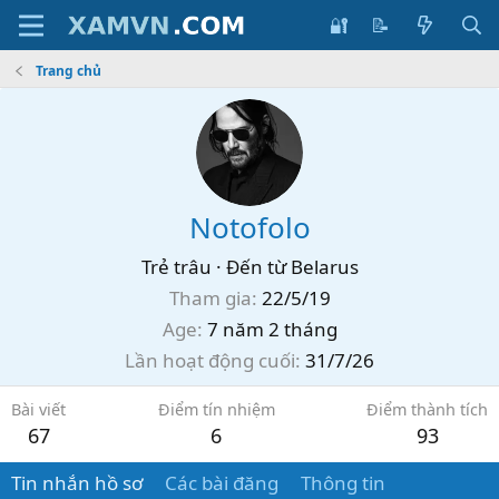
🔐
📝
Trang chủ
Notofolo
Trẻ trâu
·
Đến từ
Belarus
Tham gia
22/5/19
Age
7 năm 2 tháng
Lần hoạt động cuối
31/7/26
Bài viết
Điểm tín nhiệm
Điểm thành tích
67
6
93
Tin nhắn hồ sơ
Các bài đăng
Thông tin