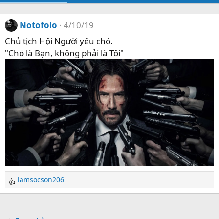
Notofolo
4/10/19
Chủ tịch Hội Người yêu chó.
"Chó là Bạn, không phải là Tôi"
lamsocson206
R
e
a
c