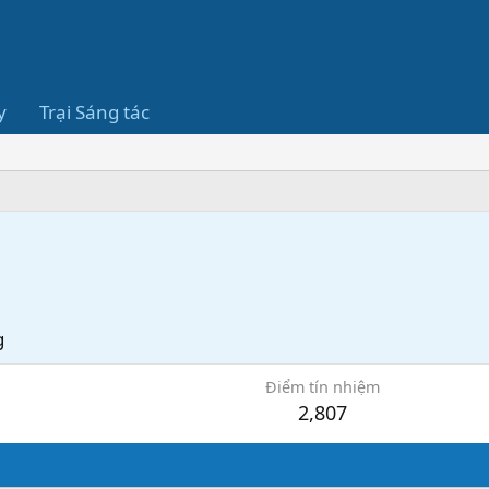
y
Trại Sáng tác
g
Điểm tín nhiệm
2,807