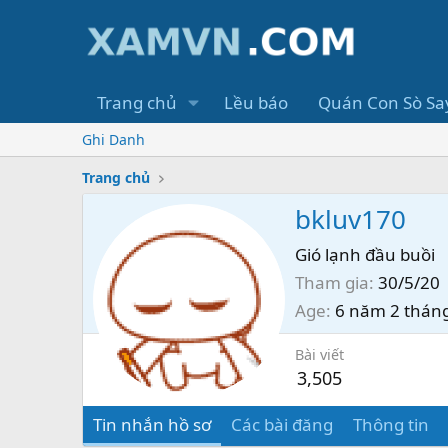
Trang chủ
Lều báo
Quán Con Sò Sa
Ghi Danh
Trang chủ
bkluv170
Gió lạnh đầu buồi
Tham gia
30/5/20
Age
6 năm 2 thán
Bài viết
3,505
Tin nhắn hồ sơ
Các bài đăng
Thông tin