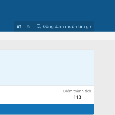
🔐
📝
Đồng dâm muốn tìm gì?
Điểm thành tích
113