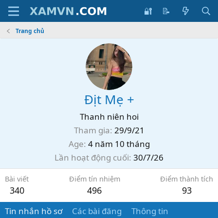
🔐
📝
Trang chủ
Địt Mẹ +
Thanh niên hoi
Tham gia
29/9/21
Age
4 năm 10 tháng
Lần hoạt động cuối
30/7/26
Bài viết
Điểm tín nhiệm
Điểm thành tích
340
496
93
Tin nhắn hồ sơ
Các bài đăng
Thông tin