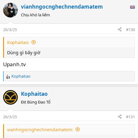
vianhngocnghechnendamatem
Chịu khó la liếm
26/3/25
#130
Kophaitao:
Dùng gì bây giờ
Upanh.tv
Kophaitao
R
e
a
Kophaitao
c
t
Địt Bùng Đạo Tổ
i
o
26/3/25
#131
n
s
vianhngocnghechnendamatem:
: