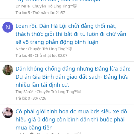
Dr PePe
Chuyện Trò Ling Ting™🐷
Trả lời
5
Thứ năm lúc 21:57
Loạn rồi. Dân Hà Lội chửi đảng thối nát,
N
thách thức giỏi thì bắt đi tù luôn đi chứ vẫn
sẽ vô trang phản động bình luận
Nehe
Chuyện Trò Ling Ting™🐷
Trả lời
43
Chủ nhật lúc 02:07
3-
Ấn vào Upload, chờ file đc tải lên hoàn tất
Dân không chống đảng nhưng Đảng lừa dân:
Dự án Gia Bình dân giao đất sạch- Đảng hứa
nhiều lần tái định cư.
Thợ Săn🏹
Chuyện Trò Ling Ting™🐷
Trả lời
0
30/7/26
Có phải giới tinh hoa dc mua bds siêu xe đồ
hiệu giá 0 đồng còn bình dân thì buộc phải
mua bằng tiền