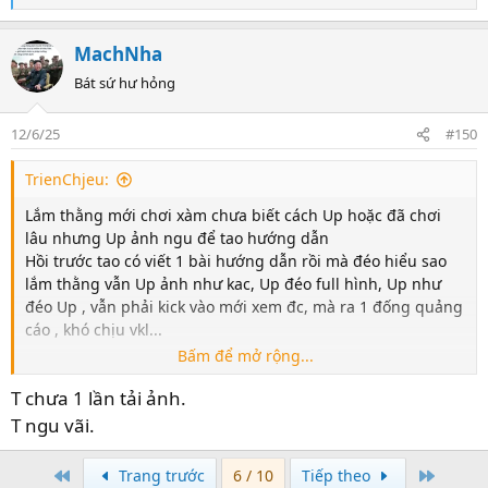
e
a
5-
Cuối cùng Copy Pase cái link ảnh lên xàm là xong
MachNha
c
t
Bát sứ hư hỏng
i
o
12/6/25
#150
n
s
TrienChjeu:
:
Lắm thằng mới chơi xàm chưa biết cách Up hoặc đã chơi
lâu nhưng Up ảnh ngu để tao hướng dẫn
Hồi trước tao có viết 1 bài hướng dẫn rồi mà đéo hiểu sao
lắm thằng vẫn Up ảnh như kac, Up đéo full hình, Up như
đéo Up , vẫn phải kick vào mới xem đc, mà ra 1 đống quảng
cáo , khó chịu vkl...
Bấm để mở rộng...
Để Up ảnh có nhiều web nhưng tao ưu tiên
anh.moe
-> Đây là ảnh đc Up đúng kiểu
T chưa 1 lần tải ảnh.
Trang này Up được cả ảnh lẫn video, ngoài ra thì những
member xàm ở nước ngoài vẫn có thể xem đc mà ko bị
T ngu vãi.
chặn
First
Last
Trang trước
6 / 10
Tiếp theo