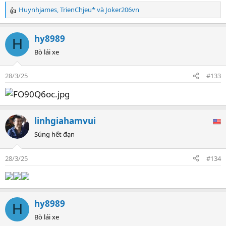
Huynhjames
,
TrienChjeu*
và
Joker206vn
R
e
a
hy8989
H
c
t
Bò lái xe
i
o
28/3/25
#133
n
s
:
linhgiahamvui
Súng hết đạn
28/3/25
#134
hy8989
H
Bò lái xe