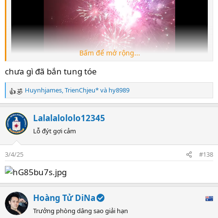
mã nhúng, chọn nhúng diễn đàn để ảnh đc Up full kích cỡ
Nhiều thằng đéo chọn cái này, Up lên như đéo Up làm tao
cực kỳ khó chịu
Bấm để mở rộng...
chưa gì đã bắn tung tóe
Huynhjames
,
TrienChjeu*
và
hy8989
R
e
a
Lalalalololo12345
c
t
Lỗ đýt gợi cảm
i
o
3/4/25
#138
n
s
:
Hoàng Tử DiNa
Trưởng phòng dâng sao giải hạn