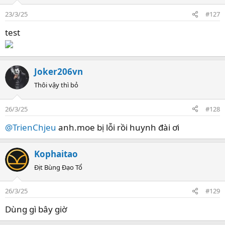
23/3/25
#127
test
Joker206vn
Thôi vậy thì bỏ
26/3/25
#128
@TrienChjeu
anh.moe bị lỗi rồi huynh đài ơi
Kophaitao
Địt Bùng Đạo Tổ
26/3/25
#129
Dùng gì bây giờ