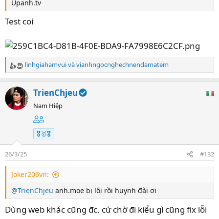
Upanh.tv
Test coi
linhgiahamvui
và
vianhngocnghechnendamatem
R
e
a
TrienChjeu
c
t
Nam Hiệp
i
o
n
🎖️🥇🎖️
s
:
26/3/25
#132
Joker206vn:
@TrienChjeu
anh.moe bị lỗi rồi huynh đài ơi
Dùng web khác cũng đc, cứ chờ đi kiểu gì cũng fix lỗi