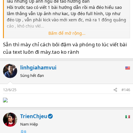
lâu nhưng Up ảnh ngu để tao hướng dẫn
Hồi trước tao có viết 1 bài hướng dẫn rồi mà đéo hiểu sao
lắm thằng vẫn Up ảnh như kac, Up đéo full hình, Up như
đéo Up , vẫn phải kick vào mới xem đc, mà ra 1 đống quảng
cáo , khó chịu vkl...
Bấm để mở rộng...
Để Up ảnh có nhiều web nhưng tao ưu tiên
anh.moe
Trần Hà Linh mở livestream khoe dáng nuột PHE18
Sẵn thì mày chỉ cách bôi đậm và phóng to lúc viết bài
Trang này Up được cả ảnh lẫn video, ngoài ra thì những
Watch video: Trần Hà Linh mở livestream khoe dáng
member xàm ở nước ngoài vẫn có thể xem đc mà ko bị
của text luôn đi mày.tao ko rành
nuột PHE18
chặn
anh.moe
linhgiahamvui
1-
Vào
anh.moe
Súng hết đạn
@vailonthat
mày ghim bài này lên đầu cho chúng nó đọc.
2-
Chọn Upload, sau đó vào thư mục chọn ảnh cần Up rồi ấn
Chứ nhiều thằng Up ảnh làm tao ức chế bỏ mei
Open... nhớ là có thể chọn nhiều ảnh cùng lúc nhé
12/6/25
#146
TrienChjeu
Nam Hiệp