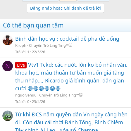
1-
Vào
anh.moe
Đăng nhập hoặc Ghi danh để trả lời
2-
Chọn Upload, sau đó vào thư mục chọn ảnh cần Up rồi ấn
Open... nhớ là có thể chọn nhiều ảnh cùng lúc nhé
Có thể bạn quan tâm
Bình dân học vụ : cocktail dễ pha dễ uống
Kiloph
Chuyện Trò Ling Ting™🐷
Trả lời
1
22/5/26
Vtv1 Tckd: các nước lớn ko bỏ nhân văn,
N
Live
khoa học, mâu thuẫn tư bản muốn giá tăng
thu nhập..., Ricardo giá bình quân, dân gian
cười 😁😁😁😁😁😁
Cách Up video cũng tương tự, dùng
anh.moe
làm các bước
như trên và cũng nhớ thao tác
chọn nhúng diễn đàn
nguoivehuu
Chuyện Trò Ling Ting™🐷
Tuy nhiên, chỉ đc Up clip có dung lượng tối đa 500MB
Trả lời
0
23/4/26
Đây là 1 ví dụ:
Từ khi ĐCS nắm quyền dân Vn ngày càng hèn
đi. Còn đâu cái thời Đánh Tống, Bình Chiêm
Tây chinh Ai Lao , xóa sổ Champa