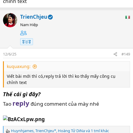
chỉnh text
TrienChjeu
Nam Hiệp
🎖️🥇🎖️
12/6/25
#149
kuquaxung:
Viết bài mới thì có,reply trả lời thì ko thấy mấy công cụ
chỉnh text
Thế cái gì đây?
reply
Tao
đúng comment của mày nhé
Huynhjames
,
TrienChjeu*
,
Hoàng Tử DiNa
và 1 tml khác
R