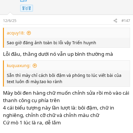
🎖️🥇🎖️
12/6/25
#147
acquy18:
Sao giờ đăng ảnh toàn bị lỗi vậy Triển huynh
Lỗi đâu, thằng dưới nó vẫn up bình thường mà
kuquaxung:
Sẵn thì mày chỉ cách bôi đậm và phóng to lúc viết bài của
text luôn đi mày.tao ko rành
Mày bôi đen hàng chữ muốn chỉnh sửa rồi mò vào cái
thanh công cụ phía trên
4 cái biểu tượng này lần lượt là: bôi đậm, chữ in
nghiêng, chỉnh cỡ chữ và chỉnh màu chữ
Cứ mò 1 lúc là ra, dễ lắm
3-
Ấn vào Upload, chờ file đc tải lên hoàn tất