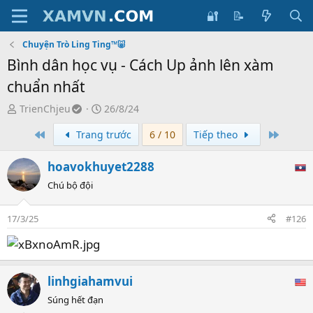
🔐
📝
Chuyện Trò Ling Ting™🐷
Bình dân học vụ - Cách Up ảnh lên xàm
chuẩn nhất
T
S
TrienChjeu
26/8/24
ạ
t
First
Last
Trang trước
6 / 10
Tiếp theo
o
a
b
r
hoavokhuyet2288
ở
t
i
d
Chú bộ đội
a
t
17/3/25
#126
e
linhgiahamvui
Súng hết đạn