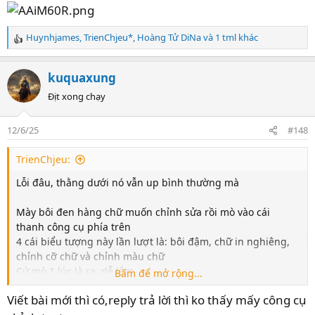
Huynhjames
,
TrienChjeu*
,
Hoàng Tử DiNa
và 1 tml khác
R
e
a
kuquaxung
c
t
Địt xong chạy
i
o
12/6/25
#148
n
s
TrienChjeu:
:
Lỗi đâu, thằng dưới nó vẫn up bình thường mà
4-
Thao tác này mới quan trọng...
Mày bôi đen hàng chữ muốn chỉnh sửa rồi mò vào cái
Đừng copy link rồi pase lên xàm vội, chúng mày vào phần
thanh công cụ phía trên
mã nhúng, chọn nhúng diễn đàn để ảnh đc Up full kích cỡ
4 cái biểu tượng này lần lượt là: bôi đậm, chữ in nghiêng,
Nhiều thằng đéo chọn cái này, Up lên như đéo Up làm tao
chỉnh cỡ chữ và chỉnh màu chữ
cực kỳ khó chịu
Cứ mò 1 lúc là ra, dễ lắm
Bấm để mở rộng...
Viết bài mới thì có,reply trả lời thì ko thấy mấy công cụ