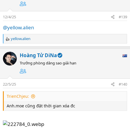
2025 02 11 120920352
12/4/25
#139
Watch video: 2025 02 11 120920352
@yellow.alien
anh.moe
yellow.alien
R
e
5-
Cuối cùng Copy Pase cái link ảnh lên xàm là xong
a
Hoàng Tử DiNa
c
t
Trưởng phòng dâng sao giải hạn
i
o
n
22/5/25
#140
s
:
TrienChjeu:
Anh.moe cũng đặt thời gian xóa đc