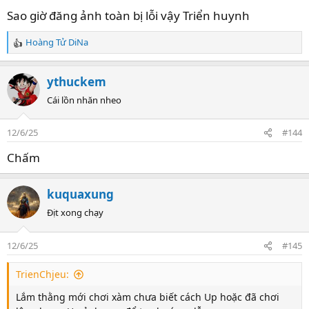
Tuy nhiên, chỉ đc Up clip có dung lượng tối đa 500MB
Sao giờ đăng ảnh toàn bị lỗi vậy Triển huynh
Đây là 1 ví dụ:
Hoàng Tử DiNa
R
e
a
ythuckem
c
t
Cái lồn nhăn nheo
i
o
12/6/25
#144
n
s
Chấm
:
kuquaxung
Địt xong chạy
12/6/25
#145
TrienChjeu:
Lắm thằng mới chơi xàm chưa biết cách Up hoặc đã chơi