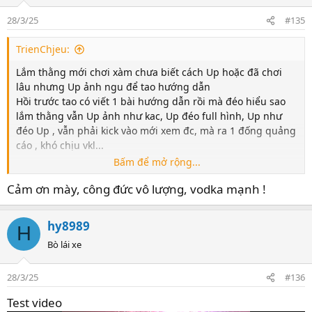
28/3/25
#135
TrienChjeu:
Lắm thằng mới chơi xàm chưa biết cách Up hoặc đã chơi
lâu nhưng Up ảnh ngu để tao hướng dẫn
Hồi trước tao có viết 1 bài hướng dẫn rồi mà đéo hiểu sao
lắm thằng vẫn Up ảnh như kac, Up đéo full hình, Up như
đéo Up , vẫn phải kick vào mới xem đc, mà ra 1 đống quảng
cáo , khó chịu vkl...
Bấm để mở rộng...
Để Up ảnh có nhiều web nhưng tao ưu tiên
anh.moe
Cảm ơn mày, công đức vô lượng, vodka mạnh !
Trang này Up được cả ảnh lẫn video, ngoài ra thì những
member xàm ở nước ngoài vẫn có thể xem đc mà ko bị
chặn
hy8989
H
Bò lái xe
1-
Vào
anh.moe
2-
Chọn Upload, sau đó vào thư mục chọn ảnh cần Up rồi ấn
28/3/25
#136
Open... nhớ là có thể chọn nhiều ảnh cùng lúc nhé
Test video