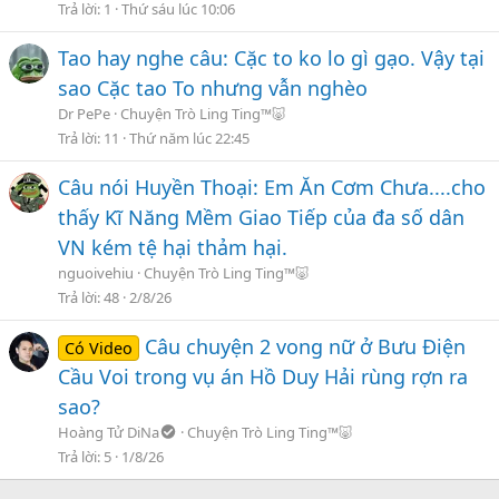
Trả lời
1
Thứ sáu lúc 10:06
Tao hay nghe câu: Cặc to ko lo gì gạo. Vậy tại
sao Cặc tao To nhưng vẫn nghèo
Dr PePe
Chuyện Trò Ling Ting™🐷
Trả lời
11
Thứ năm lúc 22:45
Câu nói Huyền Thoại: Em Ăn Cơm Chưa....cho
thấy Kĩ Năng Mềm Giao Tiếp của đa số dân
VN kém tệ hại thảm hại.
nguoivehiu
Chuyện Trò Ling Ting™🐷
Trả lời
48
2/8/26
Câu chuyện 2 vong nữ ở Bưu Điện
Có Video
Cầu Voi trong vụ án Hồ Duy Hải rùng rợn ra
sao?
Hoàng Tử DiNa
Chuyện Trò Ling Ting™🐷
Trả lời
5
1/8/26