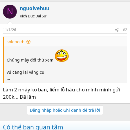
a
nguoivehuu
N
c
t
Kích Dục Đại Sư
i
o
11/1/26
#2
n
s
solenoid:
:
Chúng mày đối thử xem
vú căng lại vắng cu
...
Làm 2 nháy ko bạn, liếm lỗ hậu cho mình mình gửi
200k... Đã lắm
Đăng nhập hoặc Ghi danh để trả lời
Có thể bạn quan tâm