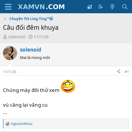
🔐
📝
Chuyện Trò Ling Ting™🐷
Câu đối đêm khuya
T
S
solenoid
11/1/26
ạ
t
o
a
solenoid
b
r
Mai là mùng một
ở
t
i
d
11/1/26
#1
a
t
e
Chúng mày đối thử xem
vú căng lại vắng cu
...
nguoivehuu
R
e