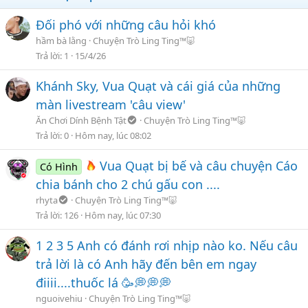
Đối phó với những câu hỏi khó
hầm bà lằng
Chuyện Trò Ling Ting™🐷
Trả lời
1
15/4/26
Khánh Sky, Vua Quạt và cái giá của những
màn livestream 'câu view'
Ăn Chơi Dính Bệnh Tật
Chuyện Trò Ling Ting™🐷
Trả lời
0
Hôm nay, lúc 08:02
Vua Quạt bị bế và câu chuyện Cáo
Có Hình
chia bánh cho 2 chú gấu con ....
rhyta
Chuyện Trò Ling Ting™🐷
Trả lời
126
Hôm nay, lúc 07:30
1 2 3 5 Anh có đánh rơi nhịp nào ko. Nếu câu
trả lời là có Anh hãy đến bên em ngay
điiii....thuốc lá 🥳💭💭💭
nguoivehiu
Chuyện Trò Ling Ting™🐷