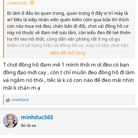
coverluck:
Đi làm ở đâu ko quan trọng, quan trọng ở đấy vị trí mày là
ai? Đều là kiếp nhân viên quèn kiếm cơm qua bữa thì thích
con nào mua mà đeo, chán bán đi đổi, chơi cái đồng hồ cơ
này nó thuộc về đam mê sưu tầm, còn kiểu đeo để loè thiên
hạ thì tao nói thật, cùng dân văn phòng rất ít ng có gu
thẩm mĩ về hàng hiệu và đồng hồ cơ, mày có tiền chơi hẳn
cỡ rolex khéo may ra chúng nó còn biết, nhưng nếu mày là
Bấm để mở rộng...
nhân viên có khi chúng nó lại nghĩ mày đeo hàng shoppe
.
T chơi đồng hồ đam mê 1 mình thôi m ơi đéo có bạn
Còn để loè gái thì đeo apple watch khéo còn đc đánh giá
cao hơn.
đồng đạo mới cay , còn t chỉ muốn đeo đồng hồ đi làm
Chơi là để mình ngắm mình vui, mình tìm bạn đồng đạo
và ngắm nó thôi , tiếc là k có con nào để đeo mãi nhìn
đàm luận, chứ chơi mà còn phải nhìn ánh mắt thiên hạ thì
mãi k chán m ạ
chơi làm gì phí tiền ra.
coverluck
R
e
a
minhduc565
c
t
Bò lái xe
i
o