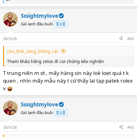
R
e
a
Sssightmylove
c
t
Gió lạnh đầu buồi
🎖️🥇🎖️
i
o
30/5/26
#42
n
s
cho_thái_công_thông_cái:
:
Tham khảo hãng zelos đi coi chừng kẻo nghiện
T trung niên m ơi , mấy hàng sin này loè loẹt quá t k
quen , nhìn mấy mẫu này t cứ thấy lai tạp patek rolex
v
Sssightmylove
Gió lạnh đầu buồi
🎖️🥇🎖️
30/5/26
#43