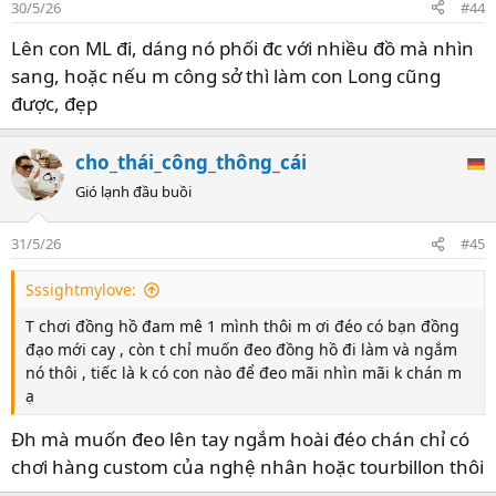
30/5/26
#44
n
s
Lên con ML đi, dáng nó phối đc với nhiều đồ mà nhìn
:
sang, hoặc nếu m công sở thì làm con Long cũng
được, đẹp
cho_thái_công_thông_cái
Gió lạnh đầu buồi
31/5/26
#45
Sssightmylove:
T chơi đồng hồ đam mê 1 mình thôi m ơi đéo có bạn đồng
đạo mới cay , còn t chỉ muốn đeo đồng hồ đi làm và ngắm
nó thôi , tiếc là k có con nào để đeo mãi nhìn mãi k chán m
ạ
Đh mà muốn đeo lên tay ngắm hoài đéo chán chỉ có
chơi hàng custom của nghệ nhân hoặc tourbillon thôi