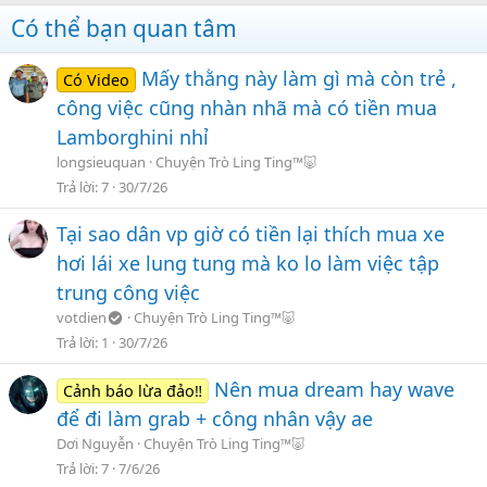
Có thể bạn quan tâm
Mấy thằng này làm gì mà còn trẻ ,
Có Video
công việc cũng nhàn nhã mà có tiền mua
Lamborghini nhỉ
longsieuquan
Chuyện Trò Ling Ting™🐷
Trả lời
7
30/7/26
Tại sao dân vp giờ có tiền lại thích mua xe
hơi lái xe lung tung mà ko lo làm việc tập
trung công việc
votdien
Chuyện Trò Ling Ting™🐷
Trả lời
1
30/7/26
Nên mua dream hay wave
Cảnh báo lừa đảo‼️
để đi làm grab + công nhân vậy ae
Dơi Nguyễn
Chuyện Trò Ling Ting™🐷
Trả lời
7
7/6/26