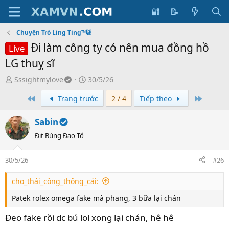
🔐
📝
Chuyện Trò Ling Ting™🐷
Đi làm công ty có nên mua đồng hồ
Live
LG thuỵ sĩ
T
S
Sssightmylove
30/5/26
ạ
t
First
Last
Trang trước
2 / 4
Tiếp theo
o
a
b
r
Sabin
ở
t
i
d
Địt Bùng Đạo Tổ
a
t
30/5/26
#26
e
cho_thái_công_thông_cái:
Patek rolex omega fake mà phang, 3 bữa lại chán
Đeo fake rồi dc bú lol xong lại chán, hê hê