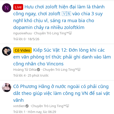
Hưu chơi zoloft hiện đại làm là thành
N
Live
công ngay, chơi zoloft 🇻🇳 vào chia 3 suy
nghĩ khó chịu vl, sáng ra mua bia cho
dopamin chảy ra nhiều zoloftkìm
nguoivehuu
Chuyện Trò Ling Ting™🐷
Trả lời
0
18/5/26
Kiếp Súc Vật 12: Đớn lòng khi các
Có Video
em văn phòng trí thức phải ghi danh vào làm
công nhân cho Vincons
Hoàng Tử DiNa
Chuyện Trò Ling Ting™🐷
Trả lời
4
25 phút trước
Cô Phương Hằng ở nước ngoài có phải cũng
dắt theo giúp việc làm công ng VN để sai vặt
vãnh
votdien
Chuyện Trò Ling Ting™🐷
Trả lời
1
Hôm nay, lúc 06:29