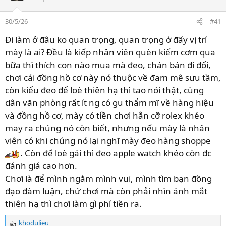
30/5/26
#41
Đi làm ở đâu ko quan trọng, quan trọng ở đấy vị trí
mày là ai? Đều là kiếp nhân viên quèn kiếm cơm qua
bữa thì thích con nào mua mà đeo, chán bán đi đổi,
chơi cái đồng hồ cơ này nó thuộc về đam mê sưu tầm,
còn kiểu đeo để loè thiên hạ thì tao nói thật, cùng
dân văn phòng rất ít ng có gu thẩm mĩ về hàng hiệu
và đồng hồ cơ, mày có tiền chơi hẳn cỡ rolex khéo
may ra chúng nó còn biết, nhưng nếu mày là nhân
viên có khi chúng nó lại nghĩ mày đeo hàng shoppe
. Còn để loè gái thì đeo apple watch khéo còn đc
đánh giá cao hơn.
Chơi là để mình ngắm mình vui, mình tìm bạn đồng
đạo đàm luận, chứ chơi mà còn phải nhìn ánh mắt
thiên hạ thì chơi làm gì phí tiền ra.
khodulieu