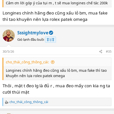
Cảm ơn lời góp ý của tụi m , t sẽ mua longines chế tác 200k
Longines chính hãng đeo cũng xấu lỏ bm, mua fake
thì tao khuyên nên lựa rolex patek omega
Sssightmylove
Gió lạnh đầu buồi
🎖️🥇🎖️
30/5/26
#35
cho_thái_công_thông_cái:
Longines chính hãng đeo cũng xấu lỏ bm, mua fake thì tao
khuyên nên lựa rolex patek omega
Thôi , mặt t đeo lg là đủ r , mua đeo mấy con kia ng ta
cười thúi mặt
cho_thái_công_thông_cái
R
e
a