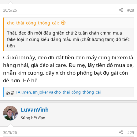
i
o
30/5/26
#28
n
s
cho_thái_công_thông_cái:
:
Thật, đeo đh mới đầu ghiền chứ 2 tuần chán cmnr, mua
fake loại 2 cũng kiểu dáng mẫu mã (chất lượng tạm) đỡ tiếc
tiền
Cái xứ lol này, đeo dh đắt tiền đến mấy cũng bị xem là
hàng nhái, giả đéo ai care. Đụ mẹ, lấy tiền đó mua xe,
nhẫn kim cuong, dây xích chó phông bạt đụ gái còn
dễ hơn. Hê hê
FAT.men
,
Im Joker
và
cho_thái_công_thông_cái
R
e
a
LuVanVĩnh
c
t
Súng hết đạn
i
o
30/5/26
#29
n