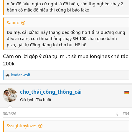
mặc đồ fake ngta cứ nghĩ là đồ hiệu, còn thg nghèo chạy 2
bánh có mặc đồ hiệu thì cũng bị bảo fake
Sabin:
Đụ mẹ, cái xứ lol này thằng đeo đồng hồ 1 tỉ ra đường cũng
đéo ai care, còn thua thằng chạy SH 100 chai giao bánh
piza, gái tự động dâng lol cho bú. Hê hê
Cảm ơn lời góp ý của tụi m , t sẽ mua longines chế tác
200k
leader wolf
R
e
a
cho_thái_công_thông_cái
c
t
Gió lạnh đầu buồi
i
o
30/5/26
#34
n
s
Sssightmylove:
: