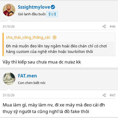
Sssightmylove
Gió lạnh đầu buồi
🎖️🥇🎖️
31/5/26
#46
cho_thái_công_thông_cái:
Đh mà muốn đeo lên tay ngắm hoài đéo chán chỉ có chơi
hàng custom của nghệ nhân hoặc tourbillon thôi
Vậy thì kiếp sau chưa mua dc nưaz kk
FAT.men
Con chim biết nói
31/5/26
#47
Mua làm gì, mày làm nv, đi xe máy mà đeo cái đh
thụy sỹ người ta cũng nghĩ là đồ fake thôi