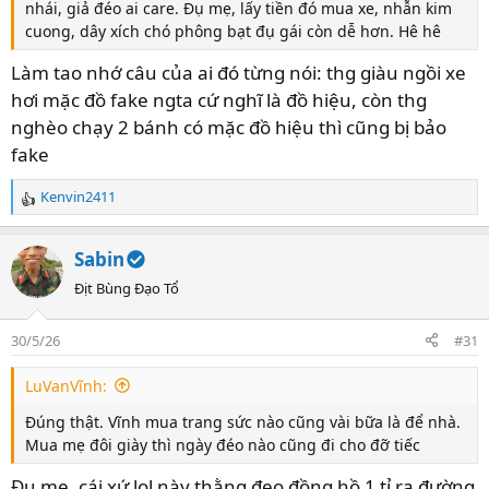
nhái, giả đéo ai care. Đụ mẹ, lấy tiền đó mua xe, nhẫn kim
cuong, dây xích chó phông bạt đụ gái còn dễ hơn. Hê hê
Làm tao nhớ câu của ai đó từng nói: thg giàu ngồi xe
hơi mặc đồ fake ngta cứ nghĩ là đồ hiệu, còn thg
nghèo chạy 2 bánh có mặc đồ hiệu thì cũng bị bảo
fake
Kenvin2411
R
e
a
Sabin
c
t
Địt Bùng Đạo Tổ
i
o
30/5/26
#31
n
s
LuVanVĩnh:
:
Đúng thật. Vĩnh mua trang sức nào cũng vài bữa là để nhà.
Mua mẹ đôi giày thì ngày đéo nào cũng đi cho đỡ tiếc
Đụ mẹ, cái xứ lol này thằng đeo đồng hồ 1 tỉ ra đường