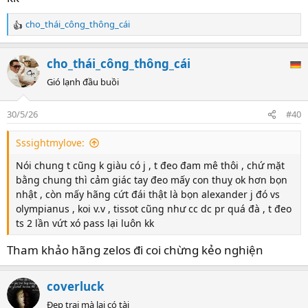
cho_thái_công_thông_cái
R
e
a
cho_thái_công_thông_cái
c
t
Gió lạnh đầu buồi
i
o
30/5/26
#40
n
s
Sssightmylove:
:
Nói chung t cũng k giàu có j , t đeo đam mê thôi , chứ mặt
bằng chung thì cảm giác tay đeo mấy con thuỵ ok hơn bọn
nhật , còn mấy hãng cứt đái thật là bọn alexander j đó vs
olympianus , koi v.v , tissot cũng như cc dc pr quá đà , t đeo
ts 2 lần vứt xó pass lại luôn kk
Tham khảo hãng zelos đi coi chừng kẻo nghiện
coverluck
Đẹp trai mà lại có tài