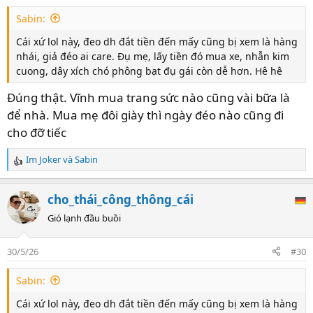
s
Sabin:
:
Cái xứ lol này, đeo dh đắt tiền đến mấy cũng bị xem là hàng
nhái, giả đéo ai care. Đụ mẹ, lấy tiền đó mua xe, nhẫn kim
cuong, dây xích chó phông bạt đụ gái còn dễ hơn. Hê hê
Đúng thật. Vĩnh mua trang sức nào cũng vài bữa là
để nhà. Mua mẹ đôi giày thì ngày đéo nào cũng đi
cho đỡ tiếc
Im Joker
và
Sabin
R
e
a
cho_thái_công_thông_cái
c
t
Gió lạnh đầu buồi
i
o
30/5/26
#30
n
s
Sabin:
:
Cái xứ lol này, đeo dh đắt tiền đến mấy cũng bị xem là hàng