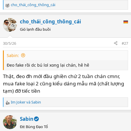
cho_thái_công_thông_cái
R
e
a
cho_thái_công_thông_cái
c
t
Gió lạnh đầu buồi
i
o
30/5/26
#27
n
s
Sabin:
:
Đeo fake rồi dc bú lol xong lại chán, hê hê
Thật, đeo đh mới đầu ghiền chứ 2 tuần chán cmnr,
mua fake loại 2 cũng kiểu dáng mẫu mã (chất lượng
tạm) đỡ tiếc tiền
Im Joker
và
Sabin
R
e
a
Sabin
c
t
Địt Bùng Đạo Tổ