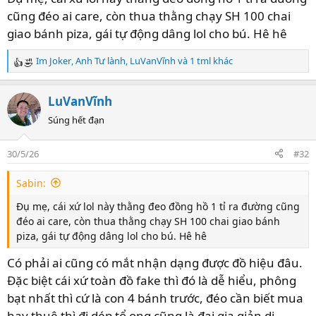
cũng đéo ai care, còn thua thằng chạy SH 100 chai
giao bánh piza, gái tự động dâng lol cho bú. Hê hê
Im Joker
,
Anh Tư lành
,
LuVanVĩnh
và 1 tml khác
R
e
a
LuVanVĩnh
c
t
Súng hết đạn
i
o
30/5/26
#32
n
s
Sabin:
:
Đụ mẹ, cái xứ lol này thằng đeo đồng hồ 1 tỉ ra đường cũng
đéo ai care, còn thua thằng chạy SH 100 chai giao bánh
piza, gái tự động dâng lol cho bú. Hê hê
Có phải ai cũng có mắt nhận dạng được đồ hiệu đâu.
Đặc biệt cái xứ toàn đồ fake thì đó là dễ hiểu, phông
bạt nhất thì cứ là con 4 bánh trước, đéo cần biết mua
hay thuê thì đi dép tổ ong cũng là đại gia giản dị