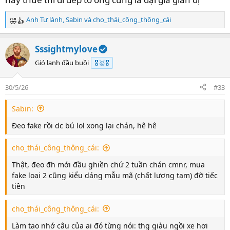
Anh Tư lành
,
Sabin
và
cho_thái_công_thông_cái
R
e
a
Sssightmylove
c
t
Gió lạnh đầu buồi
🎖️🥇🎖️
i
o
30/5/26
#33
n
s
Sabin:
:
Đeo fake rồi dc bú lol xong lại chán, hê hê
cho_thái_công_thông_cái:
Thật, đeo đh mới đầu ghiền chứ 2 tuần chán cmnr, mua
fake loại 2 cũng kiểu dáng mẫu mã (chất lượng tạm) đỡ tiếc
tiền
cho_thái_công_thông_cái:
Làm tao nhớ câu của ai đó từng nói: thg giàu ngồi xe hơi