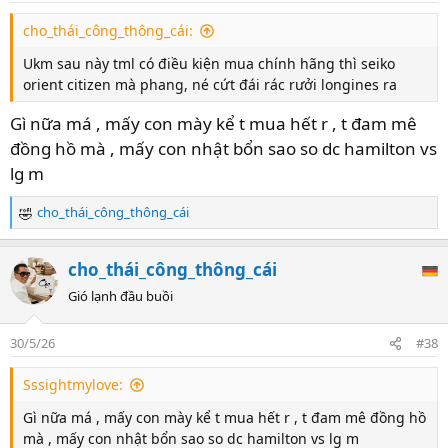
s
cho_thái_công_thông_cái:
:
Ukm sau này tml có điều kiện mua chính hãng thì seiko
orient citizen mà phang, né cứt đái rác rưởi longines ra
Gì nữa má , mấy con mày kể t mua hết r , t đam mê
đồng hồ mà , mấy con nhật bổn sao so dc hamilton vs
lg m
cho_thái_công_thông_cái
R
e
a
cho_thái_công_thông_cái
c
t
Gió lạnh đầu buồi
i
o
30/5/26
#38
n
s
Sssightmylove:
:
Gì nữa má , mấy con mày kể t mua hết r , t đam mê đồng hồ
mà , mấy con nhật bổn sao so dc hamilton vs lg m