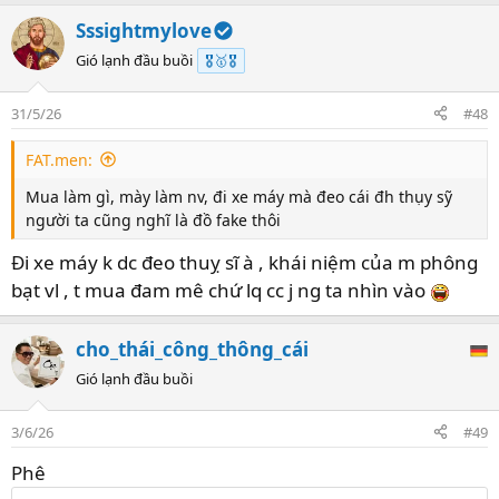
Sssightmylove
Gió lạnh đầu buồi
🎖️🥇🎖️
31/5/26
#48
FAT.men:
Mua làm gì, mày làm nv, đi xe máy mà đeo cái đh thụy sỹ
người ta cũng nghĩ là đồ fake thôi
Đi xe máy k dc đeo thuỵ sĩ à , khái niệm của m phông
bạt vl , t mua đam mê chứ lq cc j ng ta nhìn vào
cho_thái_công_thông_cái
Gió lạnh đầu buồi
3/6/26
#49
Phê