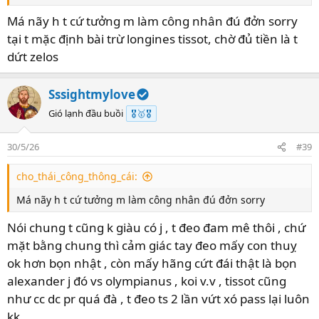
Má nãy h t cứ tưởng m làm công nhân đú đởn sorry
tại t mặc định bài trừ longines tissot, chờ đủ tiền là t
dứt zelos
Sssightmylove
Gió lạnh đầu buồi
🎖️🥇🎖️
30/5/26
#39
cho_thái_công_thông_cái:
Má nãy h t cứ tưởng m làm công nhân đú đởn sorry
Nói chung t cũng k giàu có j , t đeo đam mê thôi , chứ
mặt bằng chung thì cảm giác tay đeo mấy con thuỵ
ok hơn bọn nhật , còn mấy hãng cứt đái thật là bọn
alexander j đó vs olympianus , koi v.v , tissot cũng
như cc dc pr quá đà , t đeo ts 2 lần vứt xó pass lại luôn
kk