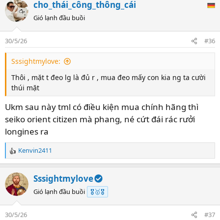
cho_thái_công_thông_cái
c
t
Gió lạnh đầu buồi
i
o
30/5/26
#36
n
s
Sssightmylove:
:
Thôi , mặt t đeo lg là đủ r , mua đeo mấy con kia ng ta cười
thúi mặt
Ukm sau này tml có điều kiện mua chính hãng thì
seiko orient citizen mà phang, né cứt đái rác rưởi
longines ra
Kenvin2411
R
e
a
Sssightmylove
c
t
Gió lạnh đầu buồi
🎖️🥇🎖️
i
o
30/5/26
#37
n