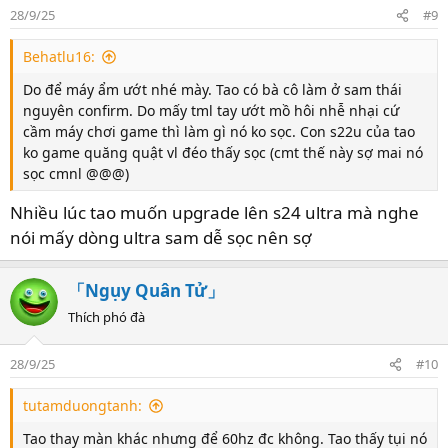
o
28/9/25
#9
n
s
Behatlu16:
:
Do để máy ẩm ướt nhé mày. Tao có bà cô làm ở sam thái
nguyên confirm. Do mấy tml tay ướt mồ hôi nhễ nhại cứ
cầm máy chơi game thì làm gì nó ko sọc. Con s22u của tao
ko game quăng quật vl đéo thấy sọc (cmt thế này sợ mai nó
sọc cmnl @@@)
Nhiều lúc tao muốn upgrade lên s24 ultra mà nghe
nói mấy dòng ultra sam dễ sọc nên sợ
「Ngụy Quân Tử」
Thích phó đà
28/9/25
#10
tutamduongtanh:
Tao thay màn khác nhưng để 60hz đc không. Tao thấy tụi nó