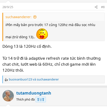
i
o
28/9/25
#8
n
s
suchawanderer:
:
iPôn mấy bản pro trước 17 củng 120hz mà đâu sọc nhìu
mại (trừ dòng 13)..
Dòng 13 là 120Hz cố định.
Từ 14 trở đi là adaptive refresh rate tức bình thường
chat chit, lướt web là 60Hz, chỉ chơi game mới lên
120Hz thôi.
buoivanbuoi123
và
suchawanderer
R
e
a
tutamduongtanh
c
t
Thích phó đà
🎖️🥇🎖️
i