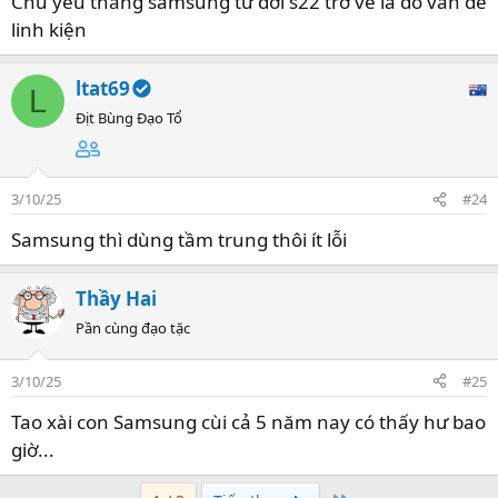
Chủ yếu thằng samsung từ đời s22 trở về là do vấn đề
linh kiện
ltat69
L
Địt Bùng Đạo Tổ
3/10/25
#24
Samsung thì dùng tầm trung thôi ít lỗi
Thầy Hai
Pần cùng đạo tặc
3/10/25
#25
Tao xài con Samsung cùi cả 5 năm nay có thấy hư bao
giờ...