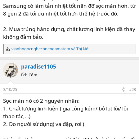
Samsung có làm tản nhiệt tốt nên đỡ sọc màn hơn, từ
8 gen 2 đã tối ưu nhiệt tốt hơn thế hệ trước đó.
2. Mua trúng hàng dựng, chất lượng linh kiện đã thay
không đảm bảo.
vianhngocnghechnendamatem
và
Thị Nở
R
e
a
paradise1105
c
t
Ếch Cốm
i
o
3/10/25
#23
n
s
Sọc màn nó có 2 nguyên nhân:
:
1. Chất lượng linh kiện ( gia công kém/ bỏ lọt lỗi/ lỗi
thao tác,…)
2. Do người sử dụng( va đập, rơi )