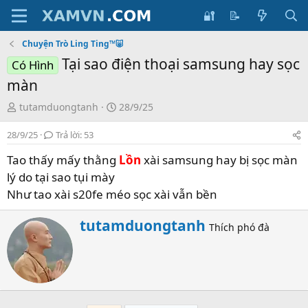
🔐
📝
Chuyện Trò Ling Ting™🐷
Tại sao điện thoại samsung hay sọc
Có Hình
màn
T
S
tutamduongtanh
28/9/25
ạ
t
28/9/25
o
Trả lời: 53
a
b
r
Tao thấy mấy thằng
Lồn
xài samsung hay bị sọc màn
ở
t
lý do tại sao tụi mày
i
d
Như tao xài s20fe méo sọc xài vẫn bền
a
t
W
e
tutamduongtanh
Thích phó đà
r
i
t
t
e