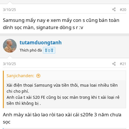
3/10/25
#20
Samsung mấy nay e xem mấy con s cũng bán toàn
dính sọc màn, signature dòng s r :v
tutamduongtanh
Thích phó đà
🎖️🥇🎖️
3/10/25
#21
Sanjichanden:
Xài điện thoại Samsung vừa tiền thôi, mua loai nhiều tiền
chi cho phí.
Anh của t xài S20 FE cũng bị sọc màn trong khi t xài loại rẻ
tiền thì không bị .
Anh mày xài tào lao ròi tao xài cái s20fe 3 năm chưa
sọc