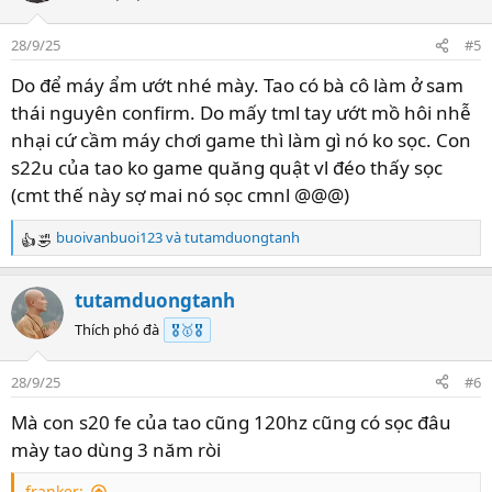
28/9/25
#5
Do để máy ẩm ướt nhé mày. Tao có bà cô làm ở sam
thái nguyên confirm. Do mấy tml tay ướt mồ hôi nhễ
nhại cứ cầm máy chơi game thì làm gì nó ko sọc. Con
s22u của tao ko game quăng quật vl đéo thấy sọc
(cmt thế này sợ mai nó sọc cmnl @@@)
buoivanbuoi123
và
tutamduongtanh
R
e
a
tutamduongtanh
c
t
Thích phó đà
🎖️🥇🎖️
i
o
28/9/25
#6
n
s
Mà con s20 fe của tao cũng 120hz cũng có sọc đâu
:
mày tao dùng 3 năm ròi
franker: