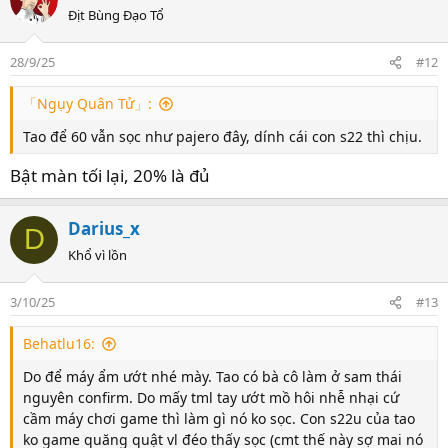
Địt Bùng Đạo Tổ
28/9/25
#12
「Ngụy Quân Tử」:
Tao để 60 vẫn sọc như pajero đây, dính cái con s22 thì chịu.
Bật màn tối lại, 20% là đủ
Darius_x
D
Khổ vì lồn
3/10/25
#13
Behatlu16:
Do để máy ẩm ướt nhé mày. Tao có bà cô làm ở sam thái
nguyên confirm. Do mấy tml tay ướt mồ hôi nhễ nhại cứ
cầm máy chơi game thì làm gì nó ko sọc. Con s22u của tao
ko game quăng quật vl đéo thấy sọc (cmt thế này sợ mai nó