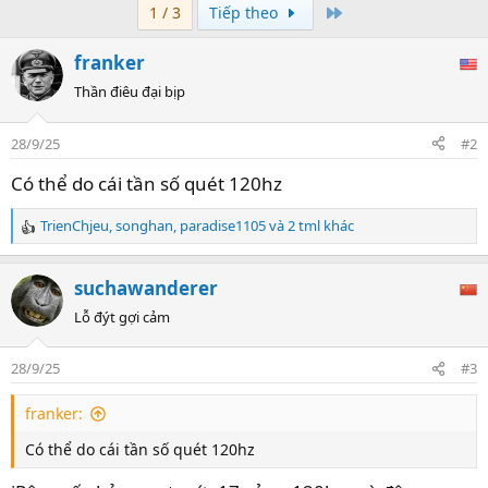
n
Last
1 / 3
Tiếp theo
b
y
franker
Thần điêu đại bịp
28/9/25
#2
Có thể do cái tần số quét 120hz
TrienChjeu
,
songhan
,
paradise1105
và 2 tml khác
R
e
a
suchawanderer
c
t
Lỗ đýt gợi cảm
i
o
28/9/25
#3
n
s
franker:
:
Có thể do cái tần số quét 120hz