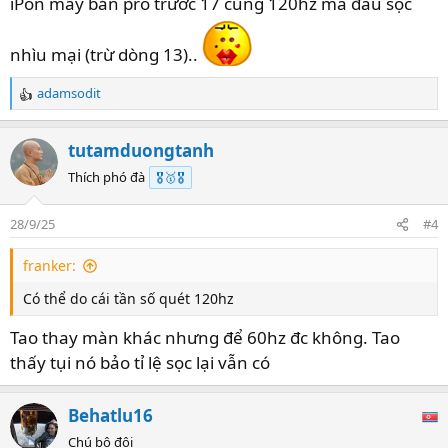
iPôn mấy bản pro trước 17 củng 120hz mà đâu sọc
nhìu mại (trừ dòng 13)..
adamsodit
R
e
a
tutamduongtanh
c
t
Thích phó đà
🎖️🥇🎖️
i
o
28/9/25
#4
n
s
franker:
:
Có thể do cái tần số quét 120hz
Tao thay màn khác nhưng để 60hz đc không. Tao
thấy tụi nó bảo tỉ lệ sọc lại vẫn có
Behatlu16
Chú bộ đội