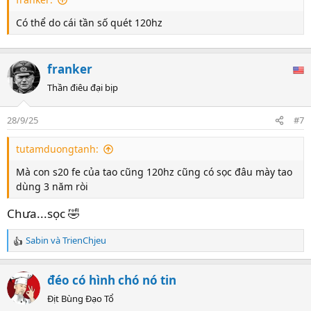
Có thể do cái tần số quét 120hz
franker
Thần điêu đại bịp
28/9/25
#7
tutamduongtanh:
Mà con s20 fe của tao cũng 120hz cũng có sọc đâu mày tao
dùng 3 năm ròi
Chưa...sọc 🤣
Sabin
và
TrienChjeu
R
e
a
đéo có hình chó nó tin
c
t
Địt Bùng Đạo Tổ