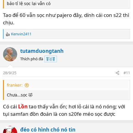
bảo tỉ lệ sọc lại vẫn có
Tao để 60 vẫn sọc như pajero đây, dính cái con s22 thì
chịu.
Kenvin2411
R
e
a
tutamduongtanh
c
t
Thích phó đà
🎖️🥇🎖️
i
o
28/9/25
#11
n
s
franker:
:
Chưa...sọc 🤣
Có cái
Lồn
tao thấy vẫn ổn; hơi lỏ cái là nó nóng; với
tụi samfan đồn đoán là con s20fe méo sọc được
đéo có hình chó nó tin