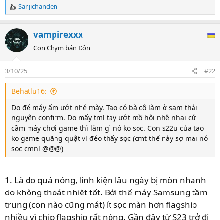
Sanjichanden
R
e
a
vampirexxx
c
t
Con Chym bản Đôn
i
o
3/10/25
#22
n
s
Behatlu16:
:
Do để máy ẩm ướt nhé mày. Tao có bà cô làm ở sam thái
nguyên confirm. Do mấy tml tay ướt mồ hôi nhễ nhại cứ
cầm máy chơi game thì làm gì nó ko sọc. Con s22u của tao
ko game quăng quật vl đéo thấy sọc (cmt thế này sợ mai nó
sọc cmnl @@@)
1. Là do quá nóng, linh kiện lâu ngày bị mòn nhanh
do không thoát nhiệt tốt. Bởi thế máy Samsung tầm
trung (con nào cũng mát) ít sọc màn hơn flagship
nhiều vì chip flagship rất nóng. Gần đây từ S23 trở đi