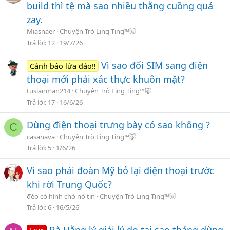
build thì tệ mà sao nhiều thằng cuồng quá
zay.
Miasnaer
Chuyện Trò Ling Ting™🐷
Trả lời
12
19/7/26
Vì sao đổi SIM sang điện
Cảnh báo lừa đảo‼️
thoại mới phải xác thực khuôn mặt?
tusianman214
Chuyện Trò Ling Ting™🐷
Trả lời
17
16/6/26
Dùng điện thoại trưng bày có sao không ?
C
casanava
Chuyện Trò Ling Ting™🐷
Trả lời
5
1/6/26
Vì sao phái đoàn Mỹ bỏ lại điện thoại trước
khi rời Trung Quốc?
đéo có hình chó nó tin
Chuyện Trò Ling Ting™🐷
Trả lời
6
16/5/26
Bà Hằng lý giải lý do tại sao tháng dùng