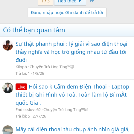
Last
1 / 3
Tiếp theo
Đăng nhập hoặc Ghi danh để trả lời
Có thể bạn quan tâm
Sự thật phanh phui : lý giải vì sao điện thoại
thầy nghĩa và học trò giống nhau từ đầu tới
đuôi
Kiloph
Chuyện Trò Ling Ting™🐷
Trả lời
1
1/8/26
Hỏi sao k Cấm đem Điện Thoại - Laptop
Live
thiết bị Ghi Hình vô Toà. Toàn làm lộ Bí mẬt
quốc Gia .
Endlesslove62
Chuyện Trò Ling Ting™🐷
Trả lời
5
27/7/26
Mấy cái điện thoại tàu chụp ảnh nhìn giả giả,