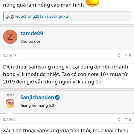
nóng quá làm hỏng cáp màn hình
leductrung2812
và
Soongoku
R
e
a
zamde89
Z
c
t
Chú bộ đội
i
o
3/10/25
#15
n
s
Điện thoại samsung nóng vl. Lại dùng ốp nên nhanh
:
hỏng vì k thoát đc nhiệt. Tao có con note 10+ mua từ
2019 đến giờ vẫn dùng ngon vì k dùng ốp.
Sanjichanden
Giang hồ mạng 5.0
3/10/25
#16
Xài điện thoại Samsung vừa tiền thôi, mua loai nhiều