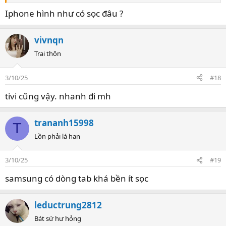
Con chip nó nóng quá làm hỏng cáp màn hình
Iphone hình như có sọc đâu ?
vivnqn
Trai thôn
3/10/25
#18
tivi cũng vậy. nhanh đi mh
trananh15998
T
Lồn phải lá han
3/10/25
#19
samsung có dòng tab khá bền ít sọc
leductrung2812
Bát sứ hư hỏng