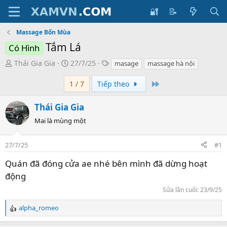
🔐
📝
Massage Bốn Mùa
Tắm Lá
Có Hình
T
S
T
Thái Gia Gia
27/7/25
masage
massage hà nội
ạ
t
h
Last
o
1 / 7
a
Tiếp theo
ẻ
b
r
m
ở
t
ô
Thái Gia Gia
i
d
t
Mai là mùng một
a
ả
t
27/7/25
#1
e
Quán đã đóng cửa ae nhé bên mình đã dừng hoạt
động
Sửa lần cuối:
23/9/25
alpha_romeo
R
e