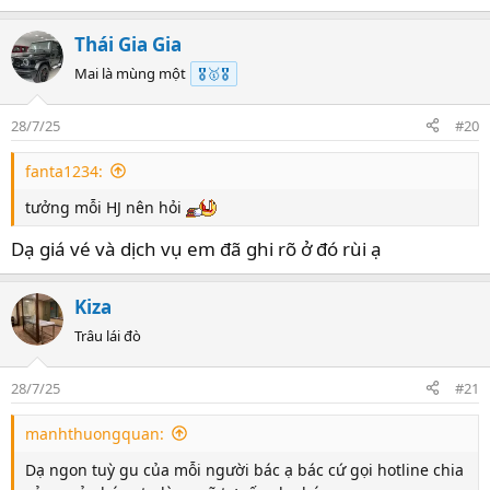
Thái Gia Gia
Mai là mùng một
🎖️🥇🎖️
28/7/25
#20
fanta1234:
tưởng mỗi HJ nên hỏi
Dạ giá vé và dịch vụ em đã ghi rõ ở đó rùi ạ
Kiza
Trâu lái đò
28/7/25
#21
manhthuongquan:
Dạ ngon tuỳ gu của mỗi người bác ạ bác cứ gọi hotline chia