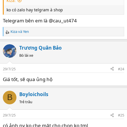
Kiza:
ko có zalo hay telgram à shop
Telegram bên em là @cau_ut474
Kiza
và
Yen
R
e
a
Trương Quân Bảo
c
t
Bò lái xe
i
o
29/7/25
#24
n
s
Giá tốt, sẽ qua ủng hộ
:
Boyloichoils
B
Trẻ trâu
29/7/25
#25
có ảnh nv ko che mặt cho chọn ko tml