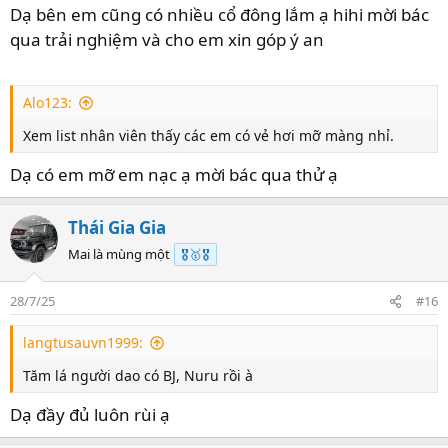
Dạ bên em cũng có nhiều cổ đông lắm ạ hihi mời bác
qua trải nghiệm và cho em xin góp ý an
Alo123:
Xem list nhân viên thấy các em có vẻ hơi mỡ màng nhỉ.
Dạ có em mỡ em nạc ạ mời bác qua thử ạ
Thái Gia Gia
Mai là mùng một
🎖️🥇🎖️
28/7/25
#16
langtusauvn1999:
Tăm lá người dao có BJ, Nuru rồi à
Dạ đầy đủ luôn rùi ạ