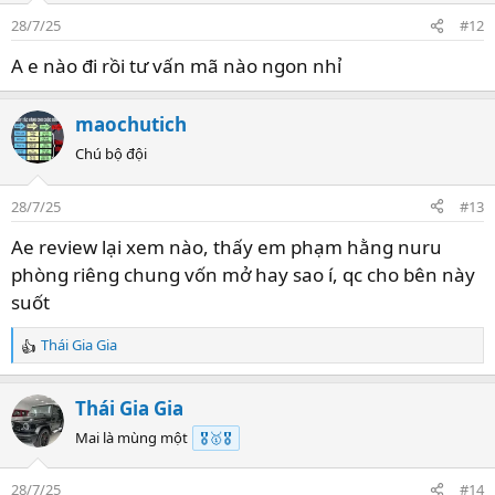
28/7/25
#12
A e nào đi rồi tư vấn mã nào ngon nhỉ
maochutich
Chú bộ đội
28/7/25
#13
Ae review lại xem nào, thấy em phạm hằng nuru
phòng riêng chung vốn mở hay sao í, qc cho bên này
suốt
Thái Gia Gia
R
e
a
Thái Gia Gia
c
t
Mai là mùng một
🎖️🥇🎖️
i
o
28/7/25
#14