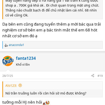
Mày tuyển hàng đẹp tí rồi nâng giá 1 vài trăm k cũng được
shop ạ . 700K giá khá ok . Đi chơi quan trọng mặt ưng chút.
Thằng nào chuột bạch đi để chủ nhật làm cái nhỉ. 68 nhìn
có vẻ cũng Ok.
Dạ bên em cũng đang tuyển thêm ạ mời bác qua trải
nghiệm cơ sở bên em ạ bác tinh mắt thế em 68 hót
nhất cơ sở em đó ạ
anaconda1
R
e
a
fanta1234
c
t
Khổ vì lồn
i
o
28/7/25
#19
n
s
Alo123:
:
Nó trần truồng luôn rồi còn hỏi sờ mó được không?
tưởng mỗi HJ nên hỏi