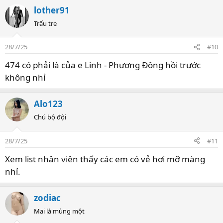
a
lother91
c
t
Trẩu tre
i
o
28/7/25
#10
n
s
474 có phải là của e Linh - Phương Đông hồi trước
:
không nhỉ
Alo123
Chú bộ đội
28/7/25
#11
Xem list nhân viên thấy các em có vẻ hơi mỡ màng
nhỉ.
zodiac
Mai là mùng một