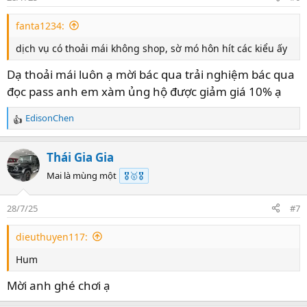
n
s
fanta1234:
:
dịch vụ có thoải mái không shop, sờ mó hôn hít các kiểu ấy
Dạ thoải mái luôn ạ mời bác qua trải nghiệm bác qua
đọc pass anh em xàm ủng hộ được giảm giá 10% ạ
EdisonChen
R
e
a
Thái Gia Gia
c
t
Mai là mùng một
🎖️🥇🎖️
i
o
28/7/25
#7
n
s
dieuthuyen117:
:
Hum
Mời anh ghé chơi ạ