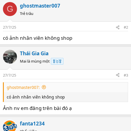
a
ghostmaster007
G
c
t
Trẻ trâu
i
o
27/7/25
#2
n
s
có ảnh nhân viên không shop
:
Thái Gia Gia
Mai là mùng một
🎖️🥇🎖️
27/7/25
#3
ghostmaster007:
có ảnh nhân viên không shop
Ảnh nv em đăng trên bài đó ạ
fanta1234