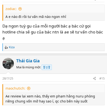
n
s
zodiac:
:
A e nào đi rồi tư vấn mã nào ngon nhỉ
Dạ ngon tuỳ gu của mỗi người bác ạ bác cứ gọi
hotline chia sẻ gu của bác ntn là ae sẽ tư vấn cho bác
ạ
Kiza
R
e
a
Thái Gia Gia
c
t
Mai là mùng một
🎖️🥇🎖️
i
o
28/7/25
#15
n
s
maochutich:
:
Ae review lại xem nào, thấy em phạm hằng nuru phòng
riêng chung vốn mở hay sao í, qc cho bên này suốt