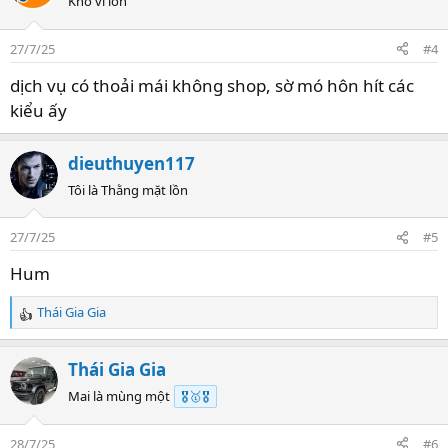
Khổ vì lồn
27/7/25
#4
dịch vụ có thoải mái không shop, sờ mó hôn hít các
kiểu ấy
dieuthuyen117
Tôi là Thằng mặt lồn
27/7/25
#5
Hum
Thái Gia Gia
R
e
a
Thái Gia Gia
c
t
Mai là mùng một
🎖️🥇🎖️
i
o
28/7/25
#6