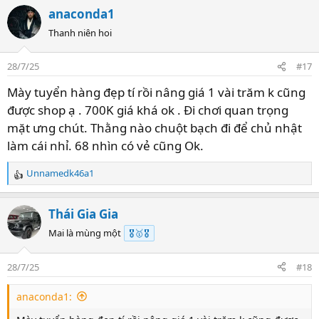
anaconda1
Thanh niên hoi
28/7/25
#17
Mày tuyển hàng đẹp tí rồi nâng giá 1 vài trăm k cũng
được shop ạ . 700K giá khá ok . Đi chơi quan trọng
mặt ưng chút. Thằng nào chuột bạch đi để chủ nhật
làm cái nhỉ. 68 nhìn có vẻ cũng Ok.
Unnamedk46a1
R
e
a
Thái Gia Gia
c
t
Mai là mùng một
🎖️🥇🎖️
i
o
28/7/25
#18
n
s
anaconda1:
: