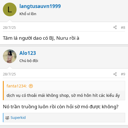
langtusauvn1999
L
Khổ vì lồn
28/7/25
#8
Tăm lá người dao có BJ, Nuru rồi à
Alo123
Chú bộ đội
28/7/25
#9
fanta1234:
dịch vụ có thoải mái không shop, sờ mó hôn hít các kiểu ấy
Nó trần truồng luôn rồi còn hỏi sờ mó được không?
Superkid
R
e