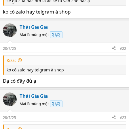
sẻ gu của bác ntn là ae sẽ tư vấn cho bác ạ
ko có zalo hay telgram à shop
Thái Gia Gia
Mai là mùng một
🎖️🥇🎖️
28/7/25
#22
Kiza:
ko có zalo hay telgram à shop
Dạ có đầy đủ ạ
Thái Gia Gia
Mai là mùng một
🎖️🥇🎖️
28/7/25
#23