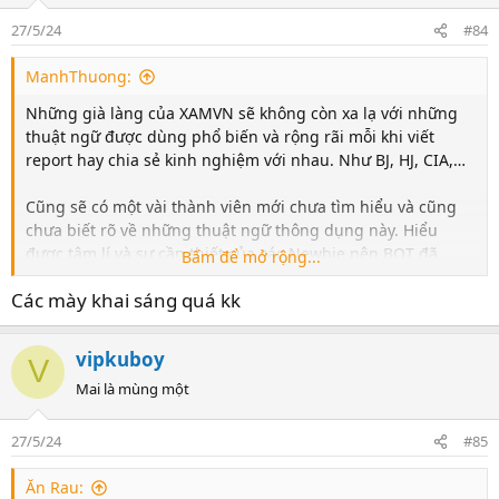
27/5/24
#84
ManhThuong:
Những già làng của XAMVN sẽ không còn xa lạ với những
thuật ngữ được dùng phổ biến và rộng rãi mỗi khi viết
report hay chia sẻ kinh nghiệm với nhau. Như BJ, HJ, CIA,…
Cũng sẽ có một vài thành viên mới chưa tìm hiểu và cũng
chưa biết rõ về những thuật ngữ thông dụng này. Hiểu
được tâm lí và sự cần thiết của các Newbie nên BQT đã
Bấm để mở rộng...
thống kê và chắt lọc những tuyệt kĩ tinh hoa của nhân loại
Các mày khai sáng quá kk
đưa vào những tâm hồn còn “mới mẻ” và “ ngây thơ” của
Diễn Đàn những thông tin bổ ích giúp quý anh em có một
tư duy sáng suốt và hiểu được sâu hơn về bộ môn nghệ
vipkuboy
V
thuật đã làm các anh em điên đảo.
Mai là mùng một
Có rất nhiều cách gọi từ những khu vực, vị trí địa lí khác
nhau, nhưng BJ, HJ và CIA là những thuật ngữ được dùng
27/5/24
#85
nhiều nhất và gần gũi nhất đối với người sử dụng nó, rất
thông dụng trong cộng đồng 16+ rộng lớn. Hiểu được BJ, HJ
Ăn Rau: