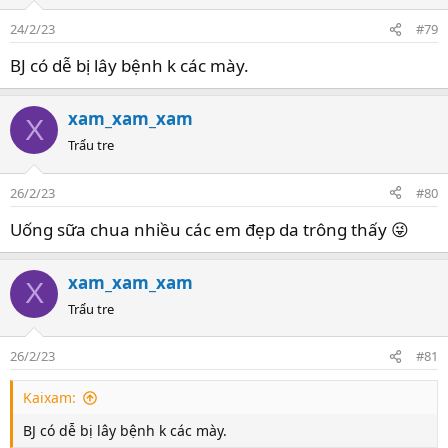
24/2/23
#79
BJ có dễ bị lây bệnh k các mày.
xam_xam_xam
X
Trẩu tre
26/2/23
#80
Uống sữa chua nhiều các em đẹp da trông thấy 😜
xam_xam_xam
X
Trẩu tre
26/2/23
#81
Kaixam:
BJ có dễ bị lây bệnh k các mày.