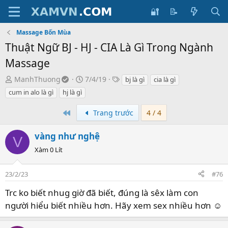
🔐
📝
Massage Bốn Mùa
Thuật Ngữ BJ - HJ - CIA Là Gì Trong Ngành
Massage
T
S
T
ManhThuong
7/4/19
bj là gì
cia là gì
ạ
t
h
cum in alo là gì
hj là gì
o
a
ẻ
b
r
m
First
Trang trước
4 / 4
ở
t
ô
i
d
t
vàng như nghệ
V
a
ả
Xàm 0 Lít
t
e
23/2/23
#76
Trc ko biết nhug giờ đã biết, đúng là sêx làm con
người hiểu biết nhiều hơn. Hãy xem sex nhiều hơn ☺️