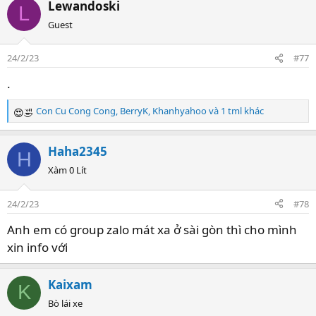
Lewandoski
L
Guest
24/2/23
#77
.
Con Cu Cong Cong
,
BerryK
,
Khanhyahoo
và 1 tml khác
R
e
a
Haha2345
H
c
t
Xàm 0 Lít
i
o
24/2/23
#78
n
s
Anh em có group zalo mát xa ở sài gòn thì cho mình
:
xin info với
Kaixam
K
Bò lái xe