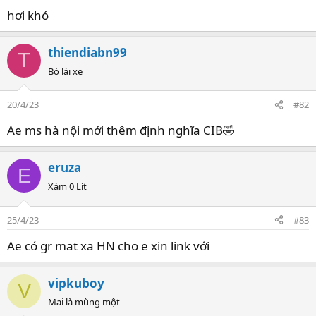
hơi khó
thiendiabn99
T
Bò lái xe
20/4/23
#82
Ae ms hà nội mới thêm định nghĩa CIB🤣
eruza
E
Xàm 0 Lít
25/4/23
#83
Ae có gr mat xa HN cho e xin link với
vipkuboy
V
Mai là mùng một