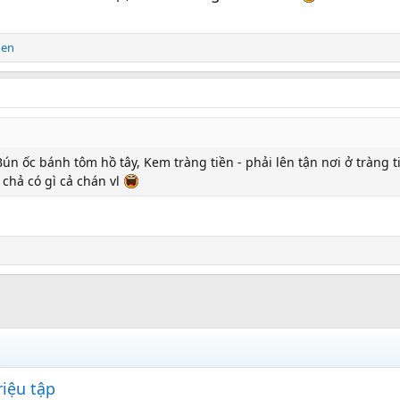
hen
Bún ốc bánh tôm hồ tây, Kem tràng tiền - phải lên tận nơi ở tràng ti
 chả có gì cả chán vl
riệu tập