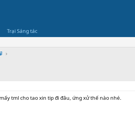
Trại Sáng tác
🐷
 mấy tml cho tao xin tip đi đâu, ứng xử thế nào nhé.