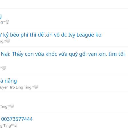
g
ing™🐷
 kỷ béo phì thì dễ xin vô dc Ivy League ko
ing™🐷
Nai: Thấy con vừa khóc vừa quỳ gối van xin, tim tôi
g™🐷
đà nẵng
uyện Trò Ling Ting™🐷
 Ting™🐷
ố 00373577444
ng Ting™🐷