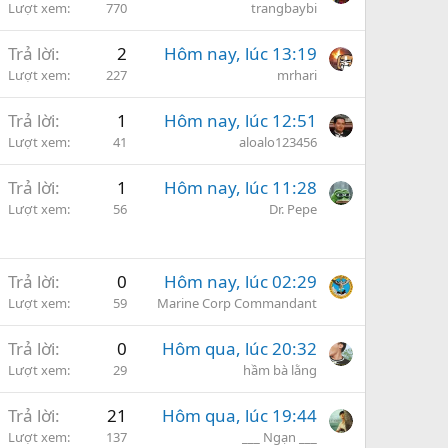
Lượt xem
770
trangbaybi
Trả lời
2
Hôm nay, lúc 13:19
Lượt xem
227
mrhari
Trả lời
1
Hôm nay, lúc 12:51
Lượt xem
41
aloalo123456
Trả lời
1
Hôm nay, lúc 11:28
Lượt xem
56
Dr. Pepe
Trả lời
0
Hôm nay, lúc 02:29
Lượt xem
59
Marine Corp Commandant
Trả lời
0
Hôm qua, lúc 20:32
Lượt xem
29
hầm bà lằng
Trả lời
21
Hôm qua, lúc 19:44
Lượt xem
137
___ Ngạn ___