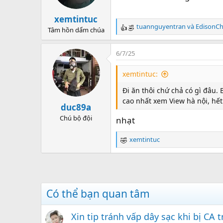
xemtintuc
tuannguyentran
và
EdisonC
Tâm hồn dẩm chúa
R
e
a
6/7/25
c
t
xemtintuc:
i
o
Đi ăn thôi chứ chả có gì đâu. 
n
cao nhất xem View hà nội, hết
duc89a
s
:
Chú bộ đội
nhạt
xemtintuc
R
e
a
c
t
i
Có thể bạn quan tâm
o
n
Xin tip tránh vấp dây sạc khi bị CA t
s