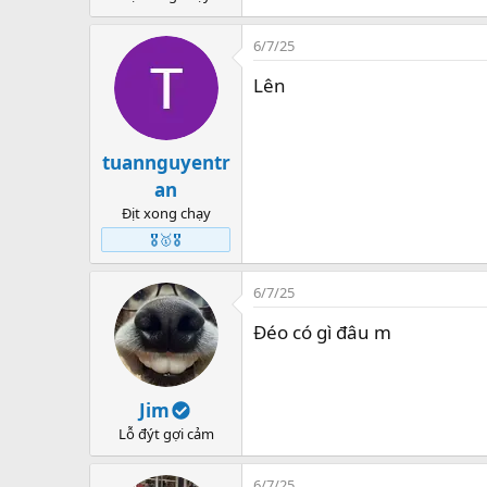
6/7/25
Lên
tuannguyentr
an
Địt xong chạy
🎖️🥇🎖️
6/7/25
Đéo có gì đâu m
Jim
Lỗ đýt gợi cảm
6/7/25