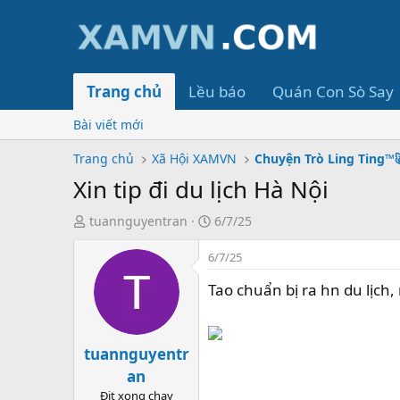
Trang chủ
Lều báo
Quán Con Sò Say
Bài viết mới
Trang chủ
Xã Hội XAMVN
Chuyện Trò Ling Ting™
Xin tip đi du lịch Hà Nội
T
S
tuannguyentran
6/7/25
ạ
t
o
6/7/25
a
b
r
Tao chuẩn bị ra hn du lịch,
ở
t
i
d
a
t
tuannguyentr
e
an
Địt xong chạy