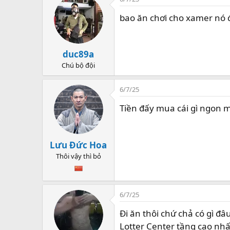
bao ăn chơi cho xamer nó
duc89a
Chú bộ đội
6/7/25
Tiền đấy mua cái gì ngon 
Lưu Đức Hoa
Thôi vậy thì bỏ
6/7/25
Đi ăn thôi chứ chả có gì đâu
Lotter Center tầng cao nhấ