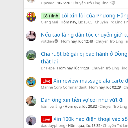
Upward
10/6/26
Chuyện Trò Ling Ting™🐷
:
Lời xin lỗi của Phương Hằn
Có Hình
Giang Mai
Hôm nay, lúc 13:05
Chuyện Trò Ling T
Nếu tao là ng dân tộc chuyển giới tự
votdien
Hôm nay, lúc 12:48
Chuyện Trò Ling T
Cha ruột bé gái bị bạo hành ở Đồng 
thắt lại
Dr. Pepe
Hôm nay, lúc 11:28
Chuyện Trò Ling Tin
Xin review massage ala carte 
Live
Marine Corp Commandant
Hôm nay, lúc 02:29
Ch
Đàn ông xin tiền vợ coi như vứt đi
hầm bà lằng
Hôm qua, lúc 20:32
Chuyện Trò Ling
Xin 100k nạp điện thoại vào s
Live
daoduyphong
Hôm qua, lúc 18:35
Chuyện Trò Li