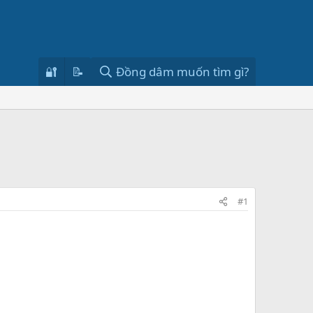
🔐
📝
Đồng dâm muốn tìm gì?
#1