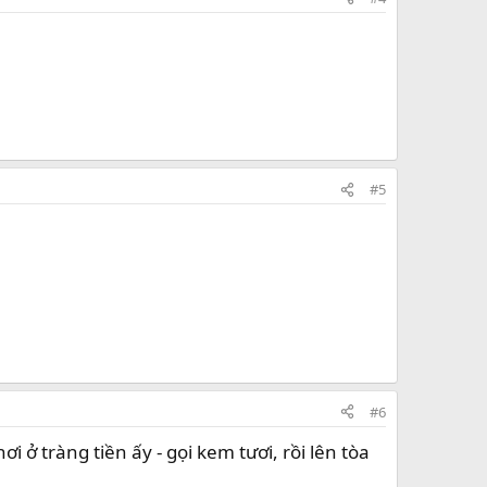
#5
#6
i ở tràng tiền ấy - gọi kem tươi, rồi lên tòa