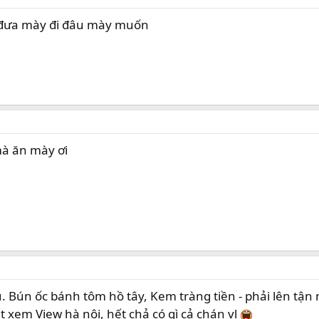
 đưa mày đi đâu mày muốn
mà ăn mày ơi
. Bún ốc bánh tôm hồ tây, Kem tràng tiền - phải lên tận nơ
t xem View hà nội, hết chả có gì cả chán vl