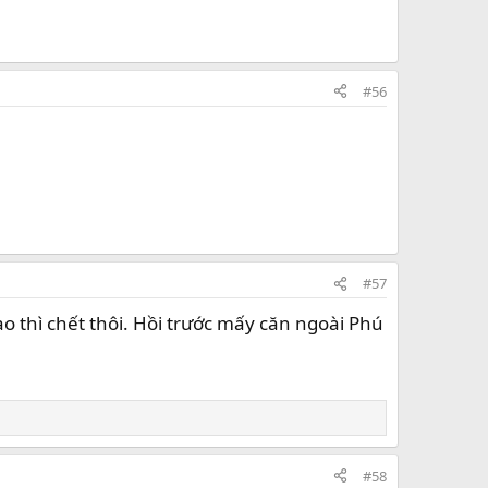
#56
#57
 thì chết thôi. Hồi trước mấy căn ngoài Phú
#58