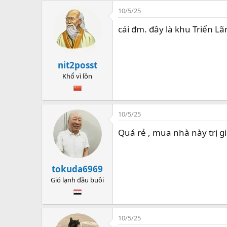
a
10/5/25
c
t
cái đm. đây là khu Triển Lã
i
o
n
nit2posst
s
:
Khổ vì lồn
10/5/25
Quá rẻ , mua nhà này trị gi
tokuda6969
Gió lạnh đầu buồi
10/5/25