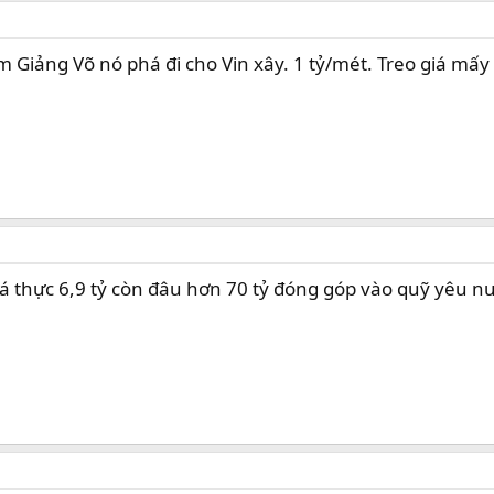
m Giảng Võ nó phá đi cho Vin xây. 1 tỷ/mét. Treo giá mấy
á thực 6,9 tỷ còn đâu hơn 70 tỷ đóng góp vào quỹ yêu nướ