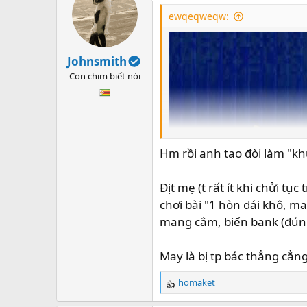
ewqeqweqw:
Johnsmith
Con chim biết nói
Hm rồi anh tao đòi làm "khu
Địt mẹ (t rất ít khi chửi t
chơi bài "1 hòn dái khô, man
mang cắm, biến bank (đúng 
May là bị tp bác thẳng cẳn
homaket
R
e