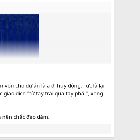
n vốn cho dự án là a đi huy động. Tức là lại
c giao dịch "từ tay trái qua tay phải", xong
ắm nên chắc đéo dám.