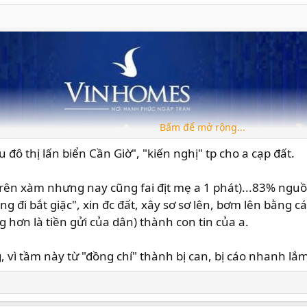
Bấm để mở rộng...
 đô thị lấn biển Cần Giờ", "kiến nghị" tp cho a cạp đất.
ục trên xàm nhưng nay cũng fai địt mẹ a 1 phát)...83% nguồ
g đi bắt giặc", xin đc đất, xây sơ sơ lên, bơm lên bằng cá
hơn là tiền gửi của dân) thành con tin của a.
g, vì tầm này từ "đồng chí" thành bị can, bị cáo nhanh l