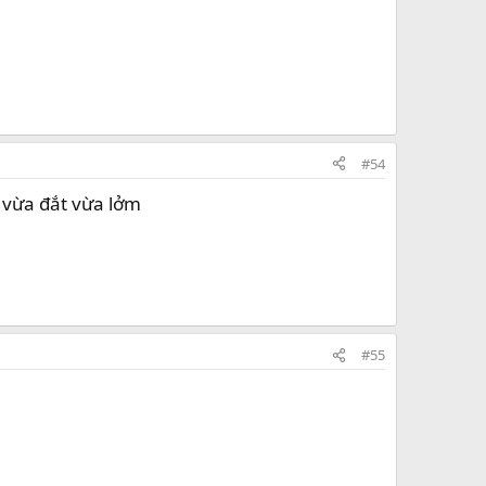
#54
y vừa đắt vừa lởm
#55