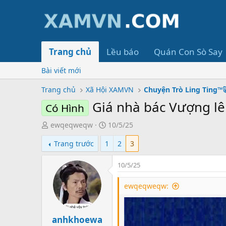
Trang chủ
Lều báo
Quán Con Sò Say
Bài viết mới
Trang chủ
Xã Hội XAMVN
Chuyện Trò Ling Ting™
Giá nhà bác Vượng lê
Có Hình
T
S
ewqeqweqw
10/5/25
ạ
t
Trang trước
1
2
3
o
a
b
r
10/5/25
ở
t
i
d
ewqeqweqw:
a
t
e
anhkhoewa