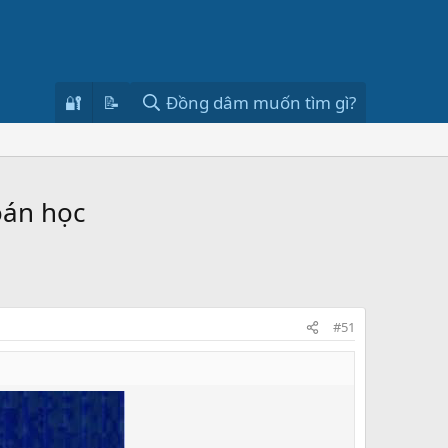
🔐
📝
Đồng dâm muốn tìm gì?
oán học
#51