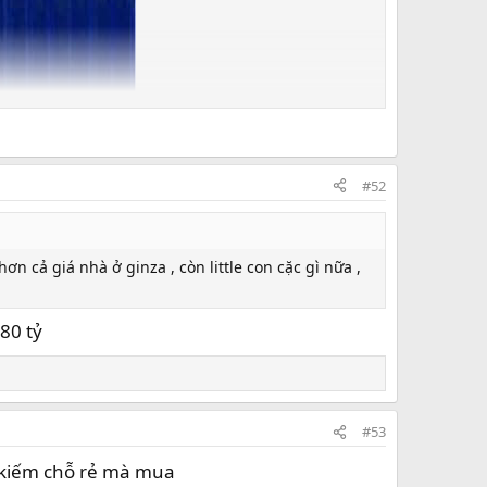
#52
 hơn cả giá nhà ở ginza , còn little con cặc gì nữa ,
80 tỷ
#53
n kiếm chỗ rẻ mà mua