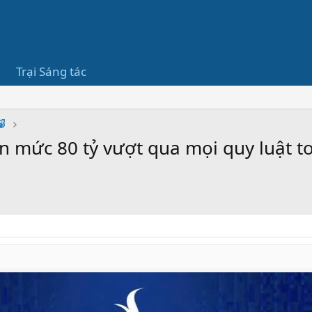
Trại Sáng tác
🐷
n mức 80 tỷ vượt qua mọi quy luật t