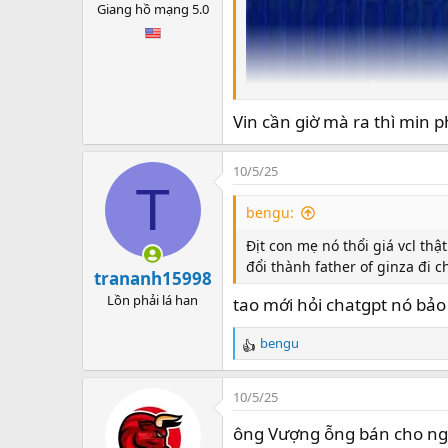
Giang hồ mạng 5.0
Vin cần giờ mà ra thì min p
10/5/25
T
bengu:
Địt con mẹ nó thổi giá vcl thật
đổi thành father of ginza đi c
trananh15998
Lồn phải lá han
tao mới hỏi chatgpt nó bảo
bengu
R
e
a
10/5/25
c
t
ông Vượng ỗng bán cho ngườ
i