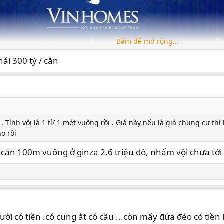
Bấm để mở rộng...
hải 300 tỷ / căn
 . Tính vội là 1 tỉ/ 1 mét vuông rồi . Giá này nếu là giá chung cư thì
ho rồi
 căn 100m vuông ở ginza 2.6 triệu đô, nhẩm vội chưa tới 
i có tiền .có cung ắt có cầu ...còn mấy đứa đéo có tiề