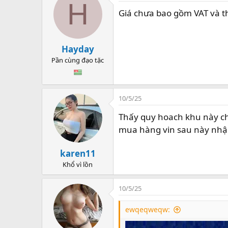
H
t
Giá chưa bao gồm VAT và t
i
o
n
Hayday
s
:
Pần cùng đạo tặc
10/5/25
Thấy quy hoach khu này ch
mua hàng vin sau này nhận 
karen11
Khổ vì lồn
10/5/25
ewqeqweqw: