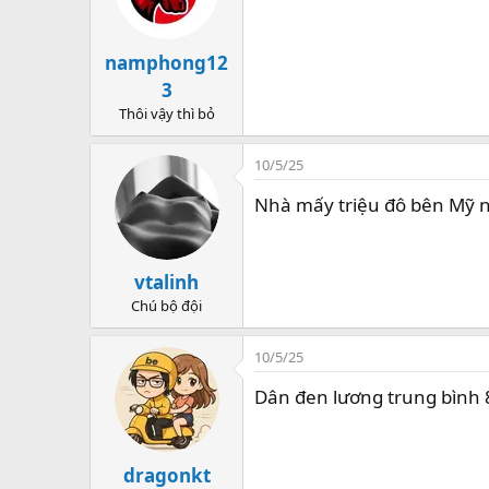
o
n
namphong12
s
:
3
Thôi vậy thì bỏ
10/5/25
Nhà mấy triệu đô bên Mỹ nó 
vtalinhㅤ
Chú bộ đội
10/5/25
Dân đen lương trung bình 8
dragonkt