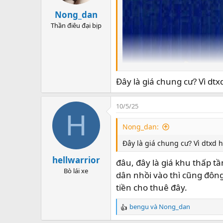
Nong_dan
Thần điêu đại bịp
Đây là giá chung cư? Vì dtxd
10/5/25
H
Nong_dan:
Đây là giá chung cư? Vì dtxd h
hellwarrior
đâu, đây là giá khu thấp 
Bò lái xe
dân nhồi vào thì cũng đông
tiền cho thuê đây.
bengu
và
Nong_dan
R
e